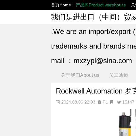
首页Home
产品库Product warehouse
关
我们是进出口（中间）贸
.We are an import/export (
trademarks and brands ment
mail ：mxzypl@sina.com
关于我们About us
员工通道
Rockwell Automati
2024.08.06 22:03
PL
15147